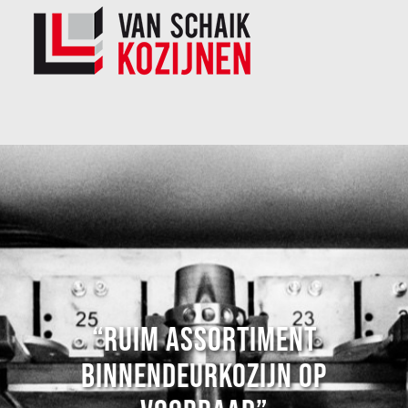
“RUIM ASSORTIMENT
BINNENDEURKOZIJN OP