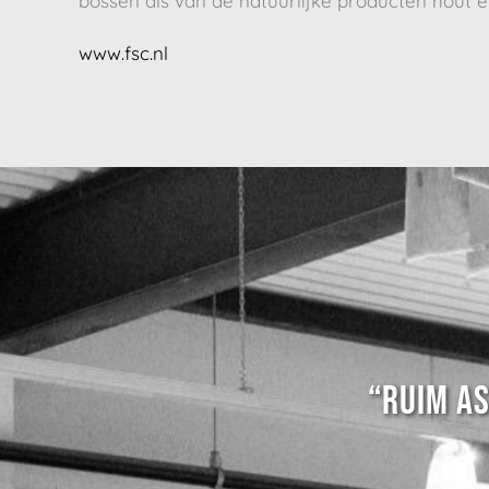
bossen als van de natuurlijke producten hout e
www.fsc.nl
“RUIM A