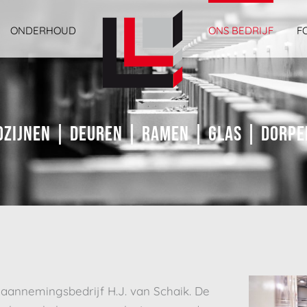
ONDERHOUD
ONS BEDRIJF
F
ozijnen | Deuren | Ramen | Glas | Dorpe
 aannemingsbedrijf H.J. van Schaik. De