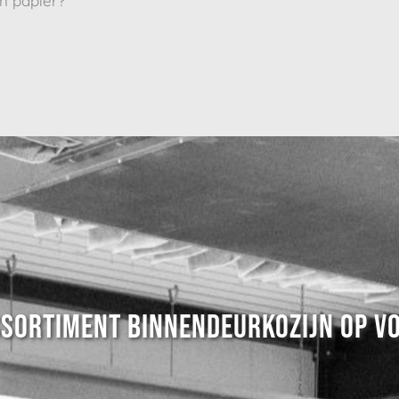
n papier?
SSORTIMENT BINNENDEURKOZIJN OP V