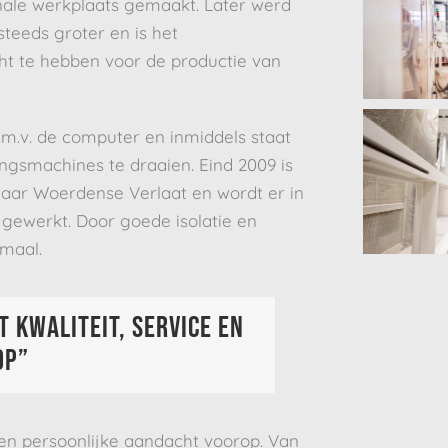
nale werkplaats gemaakt. Later werd
teeds groter en is het
t te hebben voor de productie van
.m.v. de computer en inmiddels staat
gsmachines te draaien. Eind 2009 is
naar Woerdense Verlaat en wordt er in
 gewerkt. Door goede isolatie en
maal.
t kwaliteit, service en
op”
e en persoonlijke aandacht voorop. Van