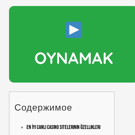
OYNAMAK
Содержимое
En İyi Canlı Casino Sitelerinin Özellikleri