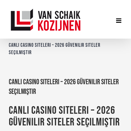
Ga
naar
inhoud
Canlı Casino Siteleri – 2026 Güvenilir Siteler
Seçilmiştir
Canlı Casino Siteleri – 2026 Güvenilir Siteler
Seçilmiştir
Canlı Casino Siteleri – 2026
Güvenilir Siteler Seçilmiştir