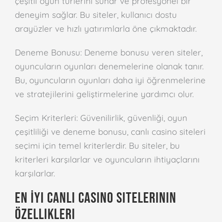
çeşitli oyun türlerini sunar ve profesyonel bir
deneyim sağlar. Bu siteler, kullanıcı dostu
arayüzler ve hızlı yatırımlarla öne çıkmaktadır.
Deneme Bonusu: Deneme bonusu veren siteler,
oyuncuların oyunları denemelerine olanak tanır.
Bu, oyuncuların oyunları daha iyi öğrenmelerine
ve stratejilerini geliştirmelerine yardımcı olur.
Seçim Kriterleri: Güvenilirlik, güvenliği, oyun
çeşitliliği ve deneme bonusu, canlı casino siteleri
seçimi için temel kriterlerdir. Bu siteler, bu
kriterleri karşılarlar ve oyuncuların ihtiyaçlarını
karşılarlar.
En İyi Canlı Casino Sitelerinin
Özellikleri