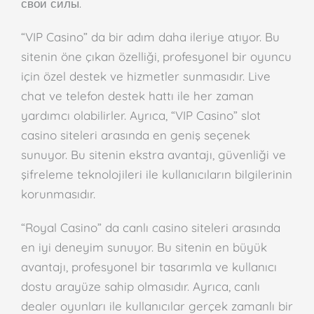
свои силы.
“VIP Casino” da bir adım daha ileriye atıyor. Bu
sitenin öne çıkan özelliği, profesyonel bir oyuncu
için özel destek ve hizmetler sunmasıdır. Live
chat ve telefon destek hattı ile her zaman
yardımcı olabilirler. Ayrıca, “VIP Casino” slot
casino siteleri arasında en geniş seçenek
sunuyor. Bu sitenin ekstra avantajı, güvenliği ve
şifreleme teknolojileri ile kullanıcıların bilgilerinin
korunmasıdır.
“Royal Casino” da canlı casino siteleri arasında
en iyi deneyim sunuyor. Bu sitenin en büyük
avantajı, profesyonel bir tasarımla ve kullanıcı
dostu arayüze sahip olmasıdır. Ayrıca, canlı
dealer oyunları ile kullanıcılar gerçek zamanlı bir