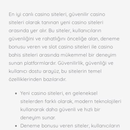
En iyi canlı casino siteleri, güvenilir casino
siteleri olarak tanınan yeni casino siteleri
arasında yer alır. Bu siteler, kullanıcıların
güvenliğini ve rahatlığını önceliğe alan, deneme
bonusu veren ve slot casino siteleri ile casino
bahis siteleri arasında mükemmel bir deneyim
sunan platformlardır. Güvenilirlik, güvenliği ve
kullanıcı dostu arayüz, bu sitelerin temel
özelliklerinden bazılarıdır.
Yeni casino siteleri, en geleneksel
sitelerden farklı olarak, modern teknolojileri
kullanarak daha güvenli ve hızlı bir
deneyim sunar.
Deneme bonusu veren siteler, kullanıcıların