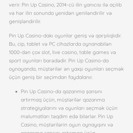
verir. Pin Up Casino, 2014-cü ilin yanıcısı ilə açılıb
və hər ilin sonunda yenidən yeniləndirilir və
genişləndirilir.
Pin Up Casino-dakı oyunlar geniş və qarşılıqlıdir.
Bu, cip, tablet və PC cihazlarda oynanabilən
1000-dən çox slot, live casino, table games və
sport oyunları barədədir. Pin Up Casino-da
oynayanda, müştərilər ən yaxşı oyunları seçmək
üçün geniş bir seçimdan faydalanır.
Pin Up Casino-da qazanma şansını
artırmaq üçün, müştərilər qazanma
strategiyalarını və oyunları seçmək üçün
məlumatları təqdim edə bilərlər. Pin Up
Casino, müştərilərin oyun oynayışını və
qazanma şansını artırmaq üçün