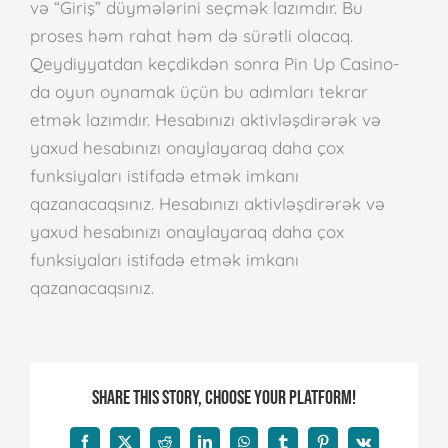
və “Giriş” düymələrini seçmək lazımdır. Bu
proses həm rahat həm də sürətli olacaq.
Qeydiyyatdan keçdikdən sonra Pin Up Casino-
da oyun oynamak üçün bu adımları tekrar
etmək lazımdır. Hesabınızı aktivləşdirərək və
yaxud hesabınızı onaylayaraq daha çox
funksiyaları istifadə etmək imkanı
qazanacaqsınız. Hesabınızı aktivləşdirərək və
yaxud hesabınızı onaylayaraq daha çox
funksiyaları istifadə etmək imkanı
qazanacaqsınız.
Share This Story, Choose Your Platform!
Facebook
X
Reddit
LinkedIn
WhatsApp
Tumblr
Pinterest
Vk