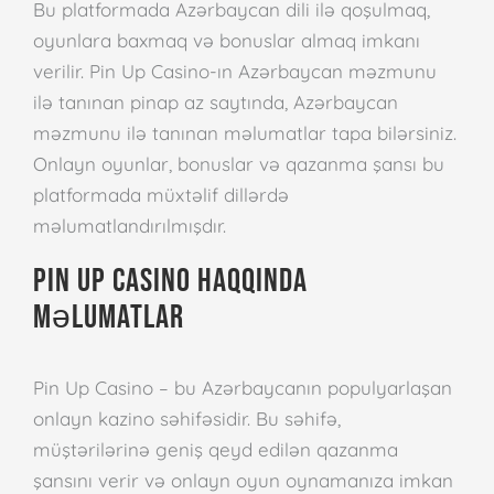
Bu platformada Azərbaycan dili ilə qoşulmaq,
oyunlara baxmaq və bonuslar almaq imkanı
verilir. Pin Up Casino-ın Azərbaycan məzmunu
ilə tanınan pinap az saytında, Azərbaycan
məzmunu ilə tanınan məlumatlar tapa bilərsiniz.
Onlayn oyunlar, bonuslar və qazanma şansı bu
platformada müxtəlif dillərdə
məlumatlandırılmışdır.
Pin Up Casino haqqında
məlumatlar
Pin Up Casino – bu Azərbaycanın populyarlaşan
onlayn kazino səhifəsidir. Bu səhifə,
müştərilərinə geniş qeyd edilən qazanma
şansını verir və onlayn oyun oynamanıza imkan