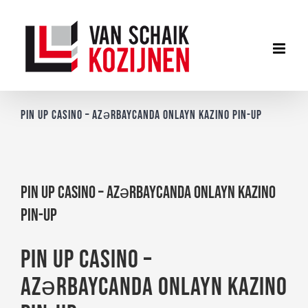
Ga
naar
inhoud
Pin Up Casino – Azərbaycanda onlayn kazino Pin-Up
Pin Up Casino – Azərbaycanda onlayn kazino
Pin-Up
Pin Up Casino –
Azərbaycanda onlayn kazino