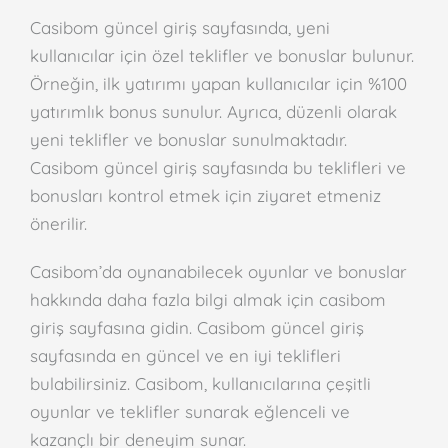
Casibom güncel giriş sayfasında, yeni
kullanıcılar için özel teklifler ve bonuslar bulunur.
Örneğin, ilk yatırımı yapan kullanıcılar için %100
yatırımlık bonus sunulur. Ayrıca, düzenli olarak
yeni teklifler ve bonuslar sunulmaktadır.
Casibom güncel giriş sayfasında bu teklifleri ve
bonusları kontrol etmek için ziyaret etmeniz
önerilir.
Casibom’da oynanabilecek oyunlar ve bonuslar
hakkında daha fazla bilgi almak için casibom
giriş sayfasına gidin. Casibom güncel giriş
sayfasında en güncel ve en iyi teklifleri
bulabilirsiniz. Casibom, kullanıcılarına çeşitli
oyunlar ve teklifler sunarak eğlenceli ve
kazançlı bir deneyim sunar.