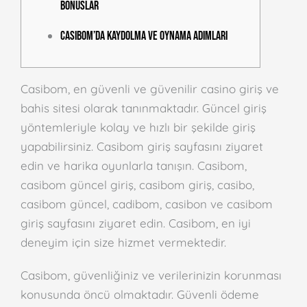
Bonuslar
Casibom’da Kaydolma ve Oynama Adımları
Casibom, en güvenli ve güvenilir casino giriş ve
bahis sitesi olarak tanınmaktadır. Güncel giriş
yöntemleriyle kolay ve hızlı bir şekilde giriş
yapabilirsiniz. Casibom giriş sayfasını ziyaret
edin ve harika oyunlarla tanışın. Casibom,
casibom güncel giriş, casibom giriş, casibo,
casibom güncel, cadibom, casibon ve casibom
giriş sayfasını ziyaret edin. Casibom, en iyi
deneyim için size hizmet vermektedir.
Casibom, güvenliğiniz ve verilerinizin korunması
konusunda öncü olmaktadır. Güvenli ödeme