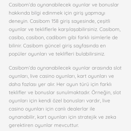
Casibom’da oynanabilecek oyunlar ve bonuslar
hakkında bilgi edinmek için giriş yapmayı
deneyin. Casibom 158 giriş sayesinde, çeşitli
oyunlar ve tekliflerle karşılaşabilirsiniz. Casibom,
casibo, casibon, cadibom gibi farklı isimlerle de
bilinir. Casibom güncel giriş sayfasında en
popüler oyunları ve teklifleri bulabilirsiniz.
Casibom’da oynanabilecek oyunlar arasında slot
oyunları, live casino oyunları, kart oyunları ve
daha fazlası yer alır. Her oyun türü için farklı
teklifler ve bonuslar sunulmaktadır. Örneğin, slot
oyunları için kendi özel bonusları vardır, live
casino oyunları için canlı dealerlar ile
oynanabilir, kart oyunları için stratejik ve zeka
gerektiren oyunlar mevcuttur.