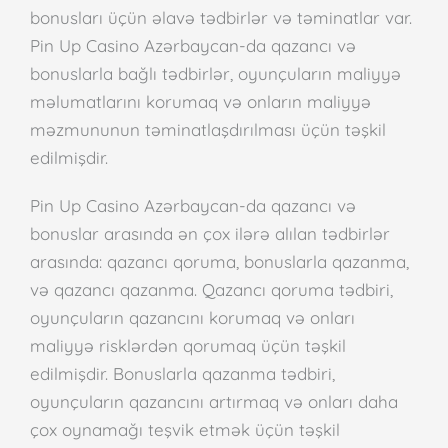
bonusları üçün əlavə tədbirlər və təminatlar var.
Pin Up Casino Azərbaycan-da qazancı və
bonuslarla bağlı tədbirlər, oyunçuların maliyyə
məlumatlarını korumaq və onların maliyyə
məzmununun təminatlaşdırılması üçün təşkil
edilmişdir.
Pin Up Casino Azərbaycan-da qazancı və
bonuslar arasında ən çox ilərə alılan tədbirlər
arasında: qazancı qoruma, bonuslarla qazanma,
və qazancı qazanma. Qazancı qoruma tədbiri,
oyunçuların qazancını korumaq və onları
maliyyə risklərdən qorumaq üçün təşkil
edilmişdir. Bonuslarla qazanma tədbiri,
oyunçuların qazancını artırmaq və onları daha
çox oynamağı teşvik etmək üçün təşkil