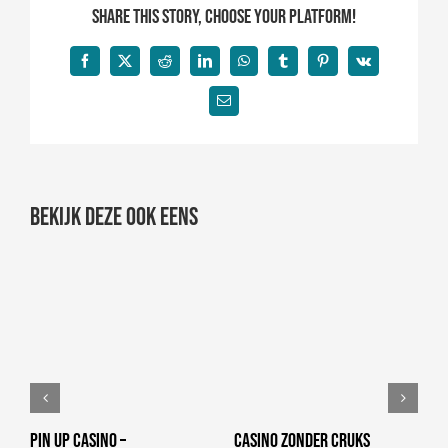
Share This Story, Choose Your Platform!
Facebook
X
Reddit
LinkedIn
WhatsApp
Tumblr
Pinterest
Vk
E-
mail
Bekijk deze ook eens
Pin Up Casino –
Casino zonder CRUKS
C