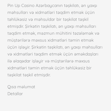
Pin Up Casino Azərbaycanın təşkilatı, ən yaxşı
məhsulları və xidmətləri təqdim etmək üçün
təhlükəsiz və məhsuldar bir təşkilat təşkil
etmişdir. Şirkətin təşkilatı, ən yaxşı məhsulları
təqdim etmək, məzmun mühitini təzələmək və
müştərilərə məxsus xidmətləri təmin etmək
üçün işləyir. Şirkətin təşkilatı, ən yaxşı məhsulları
və xidmətləri təqdim etmək üçün əməkdaşları
ilə əlaqədar işləyir və müştərilərə məxsus
xidmətləri təmin etmək üçün təhlükəsiz bir
təşkilat təşkil etmişdir.
Qısa məlumat
Detallar