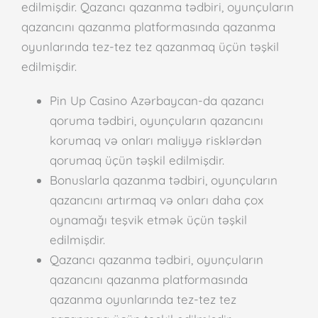
edilmişdir. Qazancı qazanma tədbiri, oyunçuların
qazancını qazanma platformasında qazanma
oyunlarında tez-tez tez qazanmaq üçün təşkil
edilmişdir.
Pin Up Casino Azərbaycan-da qazancı
qoruma tədbiri, oyunçuların qazancını
korumaq və onları maliyyə risklərdən
qorumaq üçün təşkil edilmişdir.
Bonuslarla qazanma tədbiri, oyunçuların
qazancını artırmaq və onları daha çox
oynamağı teşvik etmək üçün təşkil
edilmişdir.
Qazancı qazanma tədbiri, oyunçuların
qazancını qazanma platformasında
qazanma oyunlarında tez-tez tez