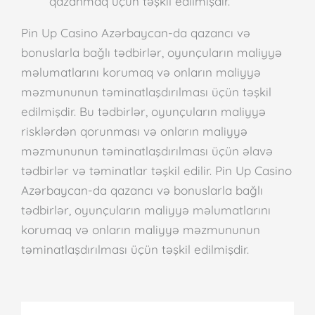
qazanmaq üçün təşkil edilmişdir.
Pin Up Casino Azərbaycan-da qazancı və
bonuslarla bağlı tədbirlər, oyunçuların maliyyə
məlumatlarını korumaq və onların maliyyə
məzmununun təminatlaşdırılması üçün təşkil
edilmişdir. Bu tədbirlər, oyunçuların maliyyə
risklərdən qorunması və onların maliyyə
məzmununun təminatlaşdırılması üçün əlavə
tədbirlər və təminatlar təşkil edilir. Pin Up Casino
Azərbaycan-da qazancı və bonuslarla bağlı
tədbirlər, oyunçuların maliyyə məlumatlarını
korumaq və onların maliyyə məzmununun
təminatlaşdırılması üçün təşkil edilmişdir.