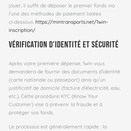
jouer, il suffit de déposer le premier fonds via
l’une des méthodes de paiement listées
ci‑dessous.
https://mintransports.net/1win-
inscription/
Vérification d’identité et sécurité
Après votre première dépense, 1win vous
demandera de fournir des documents d’identité
(carte nationale ou passeport) ainsi qu’un
justificatif de domicile (facture d’électricité, eau,
etc.). Cette procédure KYC (Know Your
Customer) vise à prévenir la fraude et à
protéger vos fonds.
Le processus est généralement rapide : la