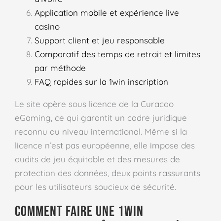
Application mobile et expérience live
casino
Support client et jeu responsable
Comparatif des temps de retrait et limites
par méthode
FAQ rapides sur la 1win inscription
Le site opère sous licence de la Curacao
eGaming, ce qui garantit un cadre juridique
reconnu au niveau international. Même si la
licence n’est pas européenne, elle impose des
audits de jeu équitable et des mesures de
protection des données, deux points rassurants
pour les utilisateurs soucieux de sécurité.
Comment faire une 1win