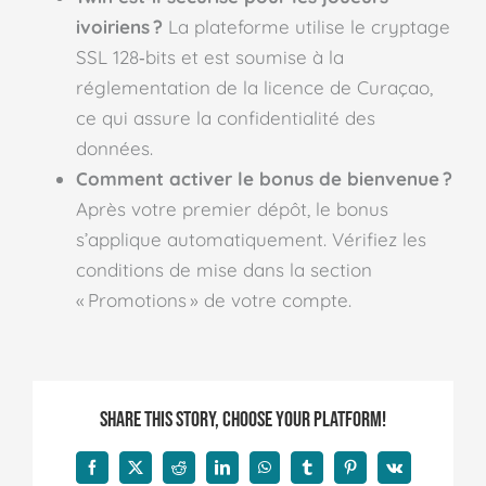
ivoiriens ?
La plateforme utilise le cryptage
SSL 128‑bits et est soumise à la
réglementation de la licence de Curaçao,
ce qui assure la confidentialité des
données.
Comment activer le bonus de bienvenue ?
Après votre premier dépôt, le bonus
s’applique automatiquement. Vérifiez les
conditions de mise dans la section
« Promotions » de votre compte.
Share This Story, Choose Your Platform!
Facebook
X
Reddit
LinkedIn
WhatsApp
Tumblr
Pinterest
Vk