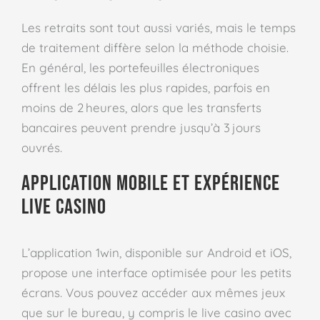
Les retraits sont tout aussi variés, mais le temps
de traitement diffère selon la méthode choisie.
En général, les portefeuilles électroniques
offrent les délais les plus rapides, parfois en
moins de 2 heures, alors que les transferts
bancaires peuvent prendre jusqu’à 3 jours
ouvrés.
Application mobile et expérience
live casino
L’application 1win, disponible sur Android et iOS,
propose une interface optimisée pour les petits
écrans. Vous pouvez accéder aux mêmes jeux
que sur le bureau, y compris le live casino avec