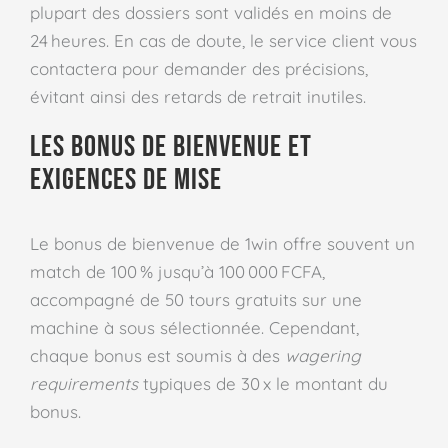
plupart des dossiers sont validés en moins de
24 heures. En cas de doute, le service client vous
contactera pour demander des précisions,
évitant ainsi des retards de retrait inutiles.
Les bonus de bienvenue et
exigences de mise
Le bonus de bienvenue de 1win offre souvent un
match de 100 % jusqu’à 100 000 FCFA,
accompagné de 50 tours gratuits sur une
machine à sous sélectionnée. Cependant,
chaque bonus est soumis à des
wagering
requirements
typiques de 30 x le montant du
bonus.