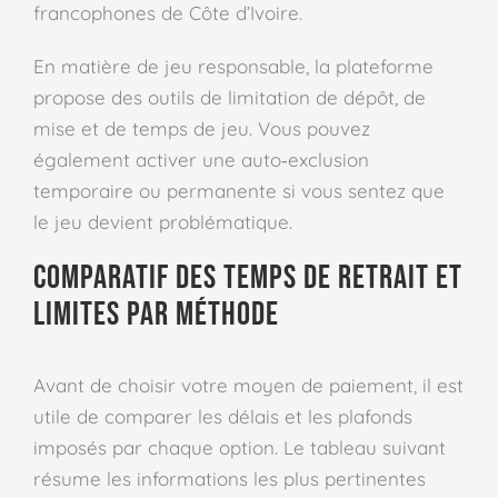
francophones de Côte d’Ivoire.
En matière de jeu responsable, la plateforme
propose des outils de limitation de dépôt, de
mise et de temps de jeu. Vous pouvez
également activer une auto‑exclusion
temporaire ou permanente si vous sentez que
le jeu devient problématique.
Comparatif des temps de retrait et
limites par méthode
Avant de choisir votre moyen de paiement, il est
utile de comparer les délais et les plafonds
imposés par chaque option. Le tableau suivant
résume les informations les plus pertinentes