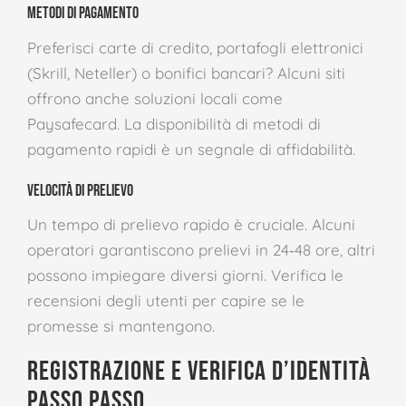
Metodi di pagamento
Preferisci carte di credito, portafogli elettronici
(Skrill, Neteller) o bonifici bancari? Alcuni siti
offrono anche soluzioni locali come
Paysafecard. La disponibilità di metodi di
pagamento rapidi è un segnale di affidabilità.
Velocità di prelievo
Un tempo di prelievo rapido è cruciale. Alcuni
operatori garantiscono prelievi in 24‑48 ore, altri
possono impiegare diversi giorni. Verifica le
recensioni degli utenti per capire se le
promesse si mantengono.
Registrazione e verifica d’identità
passo passo