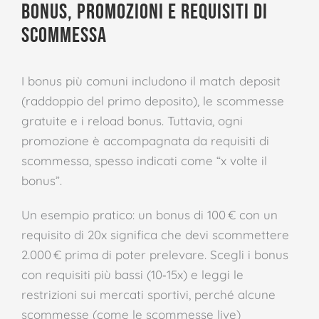
Bonus, promozioni e requisiti di
scommessa
I bonus più comuni includono il match deposit
(raddoppio del primo deposito), le scommesse
gratuite e i reload bonus. Tuttavia, ogni
promozione è accompagnata da requisiti di
scommessa, spesso indicati come “x volte il
bonus”.
Un esempio pratico: un bonus di 100 € con un
requisito di 20x significa che devi scommettere
2.000 € prima di poter prelevare. Scegli i bonus
con requisiti più bassi (10‑15x) e leggi le
restrizioni sui mercati sportivi, perché alcune
scommesse (come le scommesse live)