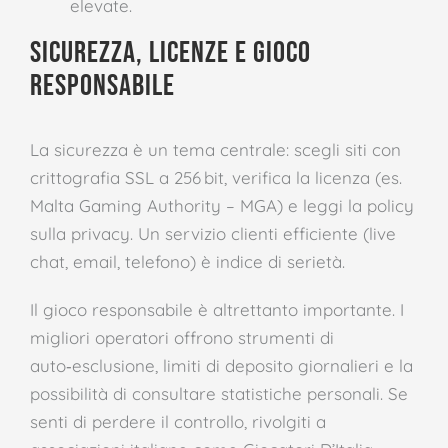
elevate.
Sicurezza, licenze e gioco
responsabile
La sicurezza è un tema centrale: scegli siti con
crittografia SSL a 256 bit, verifica la licenza (es.
Malta Gaming Authority – MGA) e leggi la policy
sulla privacy. Un servizio clienti efficiente (live
chat, email, telefono) è indice di serietà.
Il gioco responsabile è altrettanto importante. I
migliori operatori offrono strumenti di
auto‑esclusione, limiti di deposito giornalieri e la
possibilità di consultare statistiche personali. Se
senti di perdere il controllo, rivolgiti a