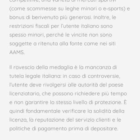
(come scommesse su leghe minori o e‑sports) e
bonus di benvenuto più generosi. Inoltre, le
restrizioni fiscali per l’utente italiano sono
spesso minori, perché le vincite non sono
soggette a ritenuta alla fonte come nei siti
AAMS.
Il rovescio della medaglia è la mancanza di
tutela legale italiana: in caso di controversie,
l’utente deve rivolgersi alle autorità del paese
licenziatario, che possono richiedere più tempo
e non garantire lo stesso livello di protezione. È
quindi fondamentale verificare la solidità della
licenza, la reputazione del servizio clienti e le
politiche di pagamento prima di depositare.