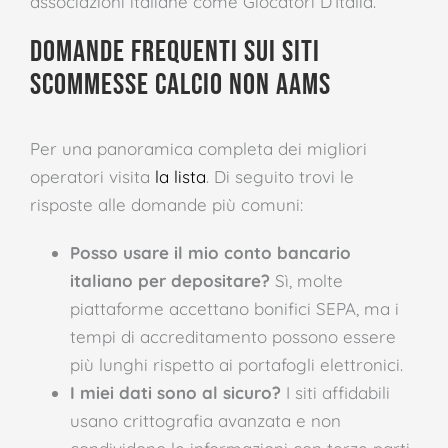
associazioni italiane come Giocatori D’Italia.
Domande frequenti sui siti
scommesse calcio non AAMS
Per una panoramica completa dei migliori
operatori visita
la lista
. Di seguito trovi le
risposte alle domande più comuni:
Posso usare il mio conto bancario
italiano per depositare?
Sì, molte
piattaforme accettano bonifici SEPA, ma i
tempi di accreditamento possono essere
più lunghi rispetto ai portafogli elettronici.
I miei dati sono al sicuro?
I siti affidabili
usano crittografia avanzata e non